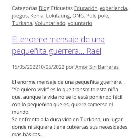
Categorías
Blog
Etiquetas
Educación
,
experiencia
,
juegos
,
Kenia
,
Lokitaung
,
ONG
,
Pole pole
,
Turkana
,
Voluntariado
,
voluntario
El enorme mensaje de una
pequeñita guerrera… Rael
15/05/2022
10/05/2022
por
Amor Sin Barreras
El enorme mensaje de una pequeñita guerrera…
“Yo quiero vivir” es lo que transmite esta niña
que, aunque la vida no se lo está poniendo fácil
con lo pequeñina que es, quiere comerse el
mundo.
Se enfrenta a la dura vida en Turkana, un lugar
donde ni siquiera tiene cubiertas sus necesidades
más básicas…