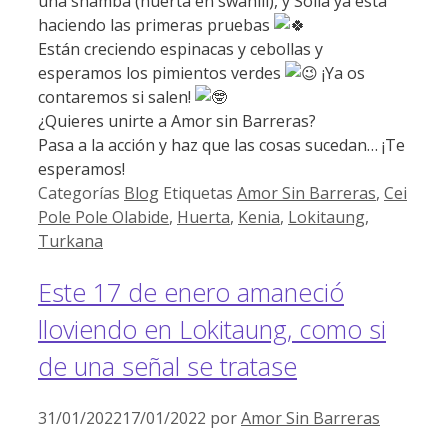
una shamba (huerta en swahili), y Soila ya está
haciendo las primeras pruebas
Están creciendo espinacas y cebollas y
esperamos los pimientos verdes
¡Ya os
contaremos si salen!
¿Quieres unirte a Amor sin Barreras?
Pasa a la acción y haz que las cosas sucedan… ¡Te
esperamos!
Categorías
Blog
Etiquetas
Amor Sin Barreras
,
Cei
Pole Pole Olabide
,
Huerta
,
Kenia
,
Lokitaung
,
Turkana
Este 17 de enero amaneció
lloviendo en Lokitaung, como si
de una señal se tratase
31/01/2022
17/01/2022
por
Amor Sin Barreras