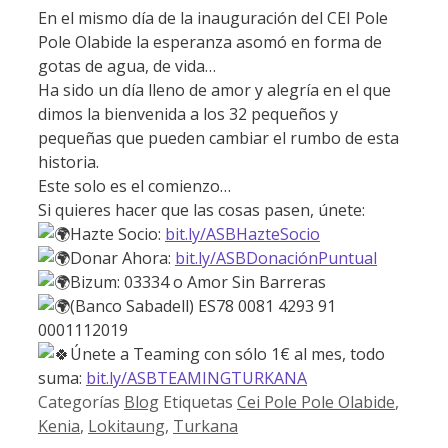
En el mismo día de la inauguración del CEI Pole
Pole Olabide la esperanza asomó en forma de
gotas de agua, de vida…
Ha sido un día lleno de amor y alegría en el que
dimos la bienvenida a los 32 pequeños y
pequeñas que pueden cambiar el rumbo de esta
historia.
Este solo es el comienzo…
Si quieres hacer que las cosas pasen, únete:
Hazte Socio:
bit.ly/ASBHazteSocio
Donar Ahora:
bit.ly/ASBDonaciónPuntual
Bizum: 03334 o Amor Sin Barreras
(Banco Sabadell) ES78 0081 4293 91
0001112019
Únete a Teaming con sólo 1€ al mes, todo
suma:
bit.ly/ASBTEAMINGTURKANA
Categorías
Blog
Etiquetas
Cei Pole Pole Olabide
,
Kenia
,
Lokitaung
,
Turkana