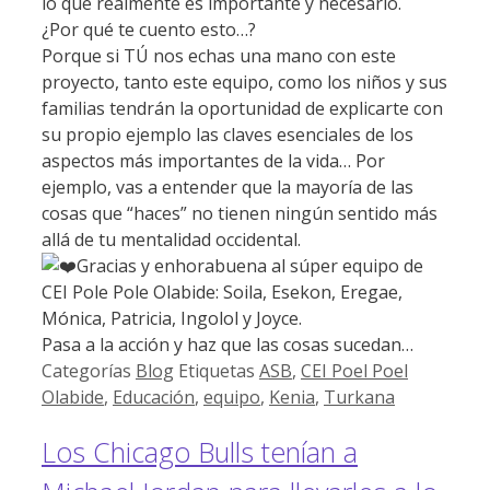
lo que realmente es importante y necesario.
¿Por qué te cuento esto…?
Porque si TÚ nos echas una mano con este
proyecto, tanto este equipo, como los niños y sus
familias tendrán la oportunidad de explicarte con
su propio ejemplo las claves esenciales de los
aspectos más importantes de la vida… Por
ejemplo, vas a entender que la mayoría de las
cosas que “haces” no tienen ningún sentido más
allá de tu mentalidad occidental.
Gracias y enhorabuena al súper equipo de
CEI Pole Pole Olabide: Soila, Esekon, Eregae,
Mónica, Patricia, Ingolol y Joyce.
Pasa a la acción y haz que las cosas sucedan…
Categorías
Blog
Etiquetas
ASB
,
CEI Poel Poel
Olabide
,
Educación
,
equipo
,
Kenia
,
Turkana
Los Chicago Bulls tenían a