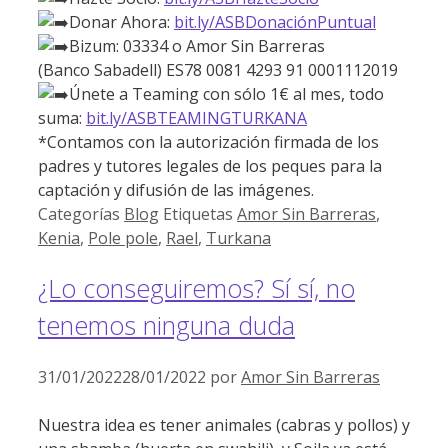
Donar Ahora:
bit.ly/ASBDonaciónPuntual
Bizum: 03334 o Amor Sin Barreras
(Banco Sabadell) ES78 0081 4293 91 0001112019
Únete a Teaming con sólo 1€ al mes, todo
suma:
bit.ly/ASBTEAMINGTURKANA
*Contamos con la autorización firmada de los
padres y tutores legales de los peques para la
captación y difusión de las imágenes.
Categorías
Blog
Etiquetas
Amor Sin Barreras
,
Kenia
,
Pole pole
,
Rael
,
Turkana
¿Lo conseguiremos? Sí sí, no
tenemos ninguna duda
31/01/2022
28/01/2022
por
Amor Sin Barreras
Nuestra idea es tener animales (cabras y pollos) y