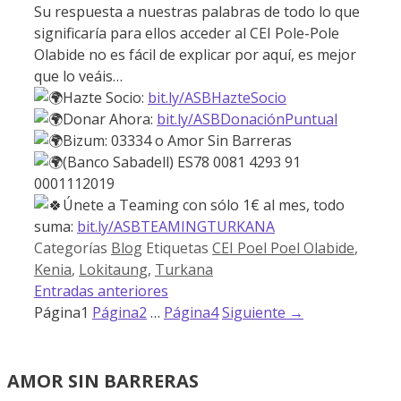
Su respuesta a nuestras palabras de todo lo que
significaría para ellos acceder al CEI Pole-Pole
Olabide no es fácil de explicar por aquí, es mejor
que lo veáis…
Hazte Socio:
bit.ly/ASBHazteSocio
Donar Ahora:
bit.ly/ASBDonaciónPuntual
Bizum: 03334 o Amor Sin Barreras
(Banco Sabadell) ES78 0081 4293 91
0001112019
Únete a Teaming con sólo 1€ al mes, todo
suma:
bit.ly/ASBTEAMINGTURKANA
Categorías
Blog
Etiquetas
CEI Poel Poel Olabide
,
Kenia
,
Lokitaung
,
Turkana
Entradas anteriores
Página
1
Página
2
…
Página
4
Siguiente
→
AMOR SIN BARRERAS