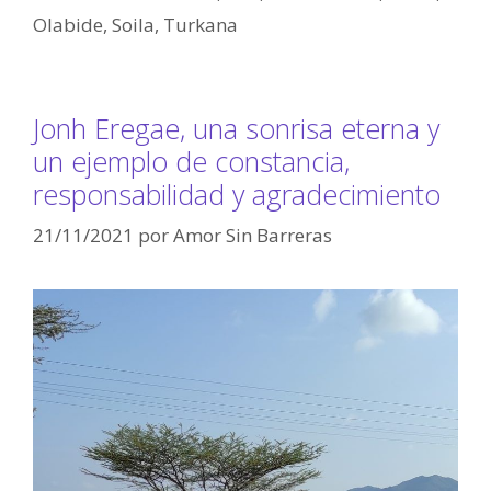
Olabide
,
Soila
,
Turkana
Jonh Eregae, una sonrisa eterna y
un ejemplo de constancia,
responsabilidad y agradecimiento
21/11/2021
por
Amor Sin Barreras