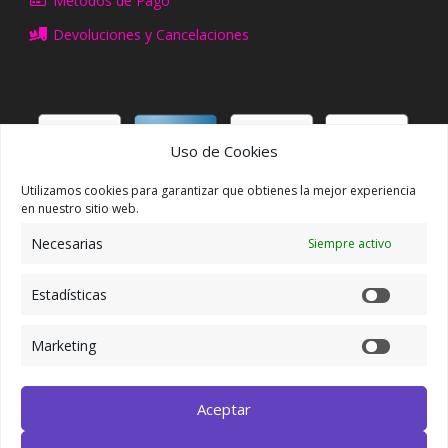
Métodos de Pago
Devoluciones y Cancelaciones
Uso de Cookies
Utilizamos cookies para garantizar que obtienes la mejor experiencia
ACCCESO/REGISTRO
en nuestro sitio web.
Necesarias
Siempre activo
Mi Cuenta
Mis Pedidos
Estadísticas
Mis Direcciones
Marketing
SÍGUENOS EN FACEBOOK
Aceptar