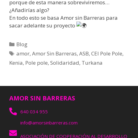
porque de esta manera sobreviviremos…
¿Añadirías algo?
En todo esto se basa Amor sin Barreras para
sacar adelante su proyecto
Blog
amor
,
Amor Sin Barreras
,
ASB
,
CEI Pole Pole
,
Kenia
,
Pole pole
,
Solidaridad
,
Turkana
AMOR SIN BARRERAS
640 034 955
info@amorsinbarreras.com
ASOCIACIÓN DE COOPERACIÓN AL DESARROLLO