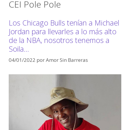
CEI Pole Pole
Los Chicago Bulls tenían a Michael
Jordan para llevarles a lo más alto
de la NBA, nosotros tenemos a
Soila…
04/01/2022
por
Amor Sin Barreras