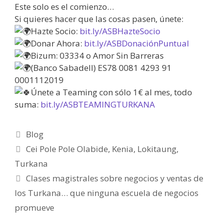
Este solo es el comienzo…
Si quieres hacer que las cosas pasen, únete:
Hazte Socio:
bit.ly/ASBHazteSocio
Donar Ahora:
bit.ly/ASBDonaciónPuntual
Bizum: 03334 o Amor Sin Barreras
(Banco Sabadell) ES78 0081 4293 91
0001112019
Únete a Teaming con sólo 1€ al mes, todo
suma:
bit.ly/ASBTEAMINGTURKANA
Blog
Cei Pole Pole Olabide
,
Kenia
,
Lokitaung
,
Turkana
Clases magistrales sobre negocios y ventas de
los Turkana… que ninguna escuela de negocios
promueve