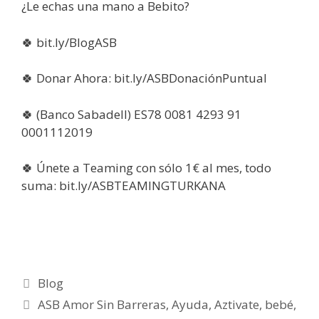
¿Le echas una mano a Bebito?
🍀
bit.ly/BlogASB
🍀 Donar Ahora: bit.ly/ASBDonaciónPuntual
🍀 (Banco Sabadell) ES78 0081 4293 91
0001112019
🍀 Únete a Teaming con sólo 1€ al mes, todo
suma: bit.ly/ASBTEAMINGTURKANA
Blog
ASB Amor Sin Barreras
,
Ayuda
,
Aztivate
,
bebé
,