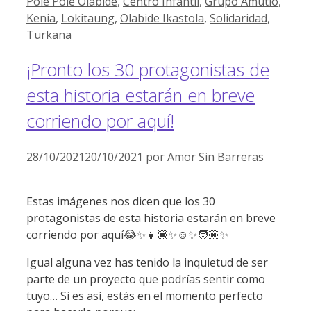
Pole Pole Olabide
,
Centro Infantil
,
Grupo Amutio
,
Kenia
,
Lokitaung
,
Olabide Ikastola
,
Solidaridad
,
Turkana
¡Pronto los 30 protagonistas de
esta historia estarán en breve
corriendo por aquí!
28/10/2021
20/10/2021
por
Amor Sin Barreras
Estas imágenes nos dicen que los 30
protagonistas de esta historia estarán en breve
corriendo por aquí😂✨👧🏿✨☺️✨🧑🏾✨
Igual alguna vez has tenido la inquietud de ser
parte de un proyecto que podrías sentir como
tuyo… Si es así, estás en el momento perfecto