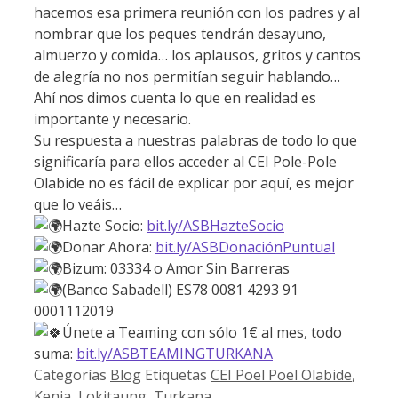
hacemos esa primera reunión con los padres y al
nombrar que los peques tendrán desayuno,
almuerzo y comida… los aplausos, gritos y cantos
de alegría no nos permitían seguir hablando…
Ahí nos dimos cuenta lo que en realidad es
importante y necesario.
Su respuesta a nuestras palabras de todo lo que
significaría para ellos acceder al CEI Pole-Pole
Olabide no es fácil de explicar por aquí, es mejor
que lo veáis…
Hazte Socio:
bit.ly/ASBHazteSocio
Donar Ahora:
bit.ly/ASBDonaciónPuntual
Bizum: 03334 o Amor Sin Barreras
(Banco Sabadell) ES78 0081 4293 91
0001112019
Únete a Teaming con sólo 1€ al mes, todo
suma:
bit.ly/ASBTEAMINGTURKANA
Categorías
Blog
Etiquetas
CEI Poel Poel Olabide
,
Kenia
,
Lokitaung
,
Turkana