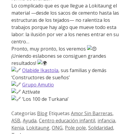
Lo complicado que es que llegue a Lokitaung el
material —desde los sacos de cemento hasta las
estructuras de los tejados— no ralentiza los
trabajos porque hay algo que mueve todo esta
labor: la ilusión por ver a los nenes entrar en su
centro…
Pronto, muy pronto, los veremos
¡Uniendo eslabones se consiguen grandes
resultados!
Olabide Ikastola
, sus familias y demás
‘Constructores de sueños’
Grupo Amutio
Aztívate
‘Los 100 de Turkana’
Categorías
Blog
Etiquetas
Amor Sin Barreras
,
ASB
,
Ayuda
,
Centro educación infantil
,
infancia
,
Kenia
,
Lokitaung
,
ONG
,
Pole pole
,
Solidaridad
,