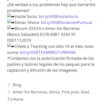
¿De verdad a tus problemas hay que llamarlos
problemas?
Hazte Socio:
bit.ly/ASBHazteSocio
Donar Ahora:
bit.ly/ASBDonaciónPuntual
Bizum: 03334 o Amor Sin Barreras
(Banco Sabadell) ES78 0081 4293 91
0001112019
Únete a Teaming con sólo 1€ al mes, todo
suma:
bit.ly/ASBTEAMINGTURKANA
*Contamos con la autorización firmada de los
padres y tutores legales de los peques para la
captación y difusión de las imágenes.
Blog
Amor Sin Barreras
,
Kenia
,
Pole pole
,
Rael
,
Turkana