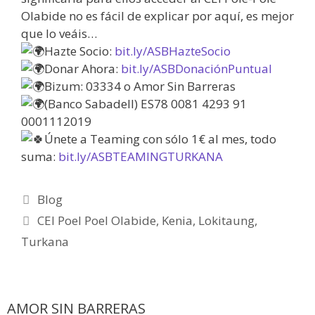
Olabide no es fácil de explicar por aquí, es mejor
que lo veáis…
Hazte Socio:
bit.ly/ASBHazteSocio
Donar Ahora:
bit.ly/ASBDonaciónPuntual
Bizum: 03334 o Amor Sin Barreras
(Banco Sabadell) ES78 0081 4293 91
0001112019
Únete a Teaming con sólo 1€ al mes, todo
suma:
bit.ly/ASBTEAMINGTURKANA
Blog
CEI Poel Poel Olabide
,
Kenia
,
Lokitaung
,
Turkana
AMOR SIN BARRERAS