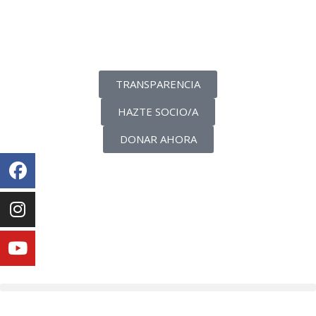
La transparencia de una ONG
como nunca la has visto
TRANSPARENCIA
HAZTE SOCIO/A
DONAR AHORA