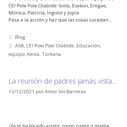
CEI Pole Pole Olabide: Soila, Esekon, Eregae,
Mónica, Patricia, Ingolol y Joyce.
Pasa a la acción y haz que las cosas sucedan…
Blog
ASB
,
CEI Poel Poel Olabide
,
Educación
,
equipo
,
Kenia
,
Turkana
La reunión de padres jamás vista…
12/12/2021
por
Amor Sin Barreras
¿Ya te ha tocado asistir, como padre o madre