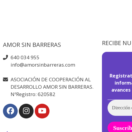
RECIBE N
AMOR SIN BARRERAS
640 034 955
¡
H
info@amorsinbarreras.com
Regístrat
ASOCIACIÓN DE COOPERACIÓN AL
informa
DESARROLLO AMOR SIN BARRERAS.
avances 
NºRegistro: 620582