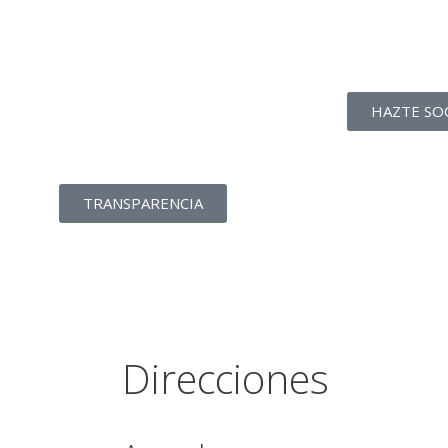
La transparencia de
una ONG
como nunca la has
HAZTE SO
visto
TRANSPARENCIA
Direcciones