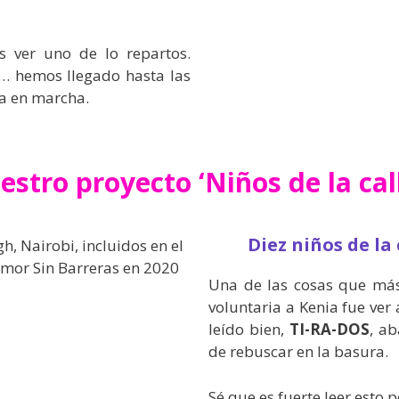
 ver uno de lo repartos.
s… hemos llegado hasta las
ga en marcha.
stro proyecto ‘Niños de la cal
Diez niños de la
Una de las cosas que má
voluntaria a Kenia fue ver a
leído bien,
TI-RA-DOS
, a
de rebuscar en la basura.
Sé que es fuerte leer esto p