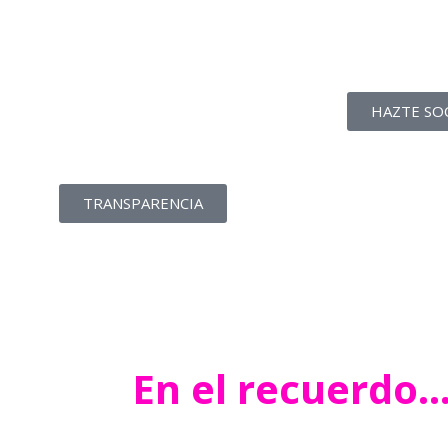
La transparencia de
una ONG
como nunca la has
HAZTE SO
visto
TRANSPARENCIA
En el recuerdo…