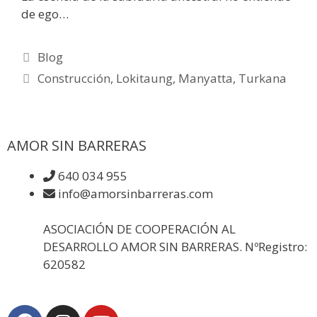
de ego…
Blog
Construcción
,
Lokitaung
,
Manyatta
,
Turkana
AMOR SIN BARRERAS
640 034 955
info@amorsinbarreras.com
ASOCIACIÓN DE COOPERACIÓN AL
DESARROLLO AMOR SIN BARRERAS. NºRegistro:
620582