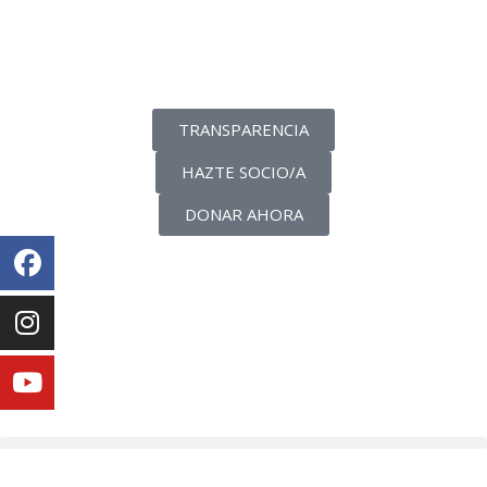
La transparencia de una ONG
como nunca la has visto
TRANSPARENCIA
HAZTE SOCIO/A
DONAR AHORA