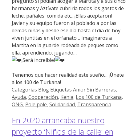
preguntó si podían acoger a Martita y a sus cinco
hermanas y Aztívate cubriría todos los gastos de
leche, pañales, comida etc…¡Ellas aceptaron!
Javier y su equipo fueron al poblado a por las
demás niñas y desde ese día hasta el día de hoy
viven juntitas en el orfanato… Imaginaros a
Martita en la guarde rodeada de peques como
ella, aprendiendo, jugando…
¡Será increíble!
Tenemos que hacer realidad este sueño… ¡Únete
a los 100 de Turkana!
Categorías
Blog
Etiquetas
Amor Sin Barreras
,
Ayuda
,
Cooperación
,
Kenia
,
Los 100 de Turkana
,
ONG
,
Pole pole
,
Solidaridad
,
Transparencia
En 2020 arrancaba nuestro
proyecto ‘Niños de la calle’ en