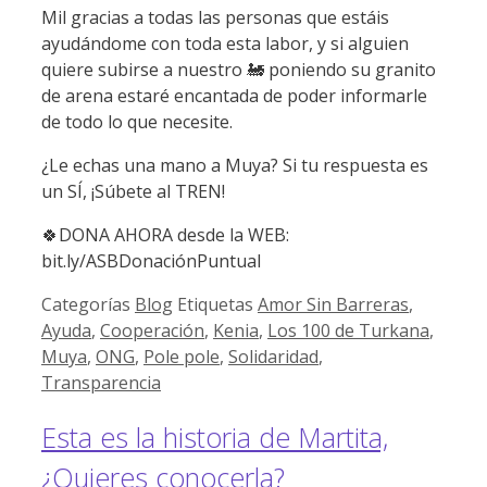
Mil gracias a todas las personas que estáis
ayudándome con toda esta labor, y si alguien
quiere subirse a nuestro 🚂 poniendo su granito
de arena estaré encantada de poder informarle
de todo lo que necesite.
¿Le echas una mano a Muya? Si tu respuesta es
un SÍ, ¡Súbete al TREN!
🍀DONA AHORA desde la WEB:
bit.ly/ASBDonaciónPuntual
Categorías
Blog
Etiquetas
Amor Sin Barreras
,
Ayuda
,
Cooperación
,
Kenia
,
Los 100 de Turkana
,
Muya
,
ONG
,
Pole pole
,
Solidaridad
,
Transparencia
Esta es la historia de Martita,
¿Quieres conocerla?