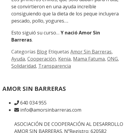
se convirtieron en una ayuda increíble
consiguiendo que la dieta de los peque incluyera
pescado, pollo, yogures….
Esto siguió su curso…
Y nació Amor Sin
Barreras
.
Categorías
Blog
Etiquetas
Amor Sin Barreras
,
Ayuda
,
Cooperación
,
Kenia
,
Mama Fatuma
,
ONG
,
Solidaridad
,
Transparencia
AMOR SIN BARRERAS
640 034 955
info@amorsinbarreras.com
ASOCIACIÓN DE COOPERACIÓN AL DESARROLLO
AMOR SIN BARRERAS. NºRegistro: 620582