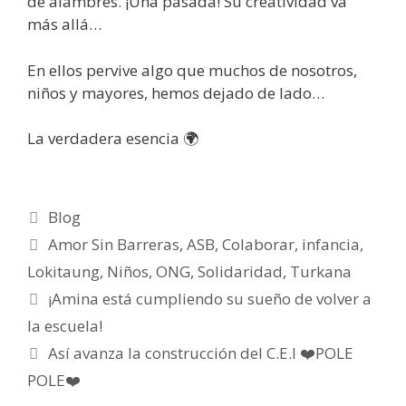
de alambres. ¡Una pasada! Su creatividad va
más allá…
En ellos pervive algo que muchos de nosotros,
niños y mayores, hemos dejado de lado…
La verdadera esencia 🌍
Blog
Amor Sin Barreras
,
ASB
,
Colaborar
,
infancia
,
Lokitaung
,
Niños
,
ONG
,
Solidaridad
,
Turkana
¡Amina está cumpliendo su sueño de volver a
la escuela!
Así avanza la construcción del C.E.I ❤️POLE
POLE❤️