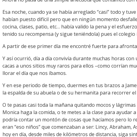
Esa noche, cuando ya se había arreglado “casi” todo y tuve
habían puesto difícil pero que en ningún momento desfalle
cocina, clases, patio, etc… había valido la pena y el esfue
tenido su recompensa (y sigue teniéndola) pues el colegio
A partir de ese primer día me encontré fuerte para afront
Y así ocurrió, día a día convivía durante muchas horas co
cacas a unos sitios muy raros para ellos –como corrían m
llorar el día que nos íbamos.
Y en ese periodo de tiempo, duermes en tus brazos a James
la espalda de su abuela o de su hermanita para recorrer el
O te pasas casi toda la mañana quitando mocos y lágrimas 
Monica haga la comida, o te metes a la clase para ayudar a
podría contar un montón de cosas que hacíamos pero lo rea
eran “eso niños” que comenzaban a ser: Lincy, Abraham, As
hoy en día, desde miles de kilómetros de distancia, siga si