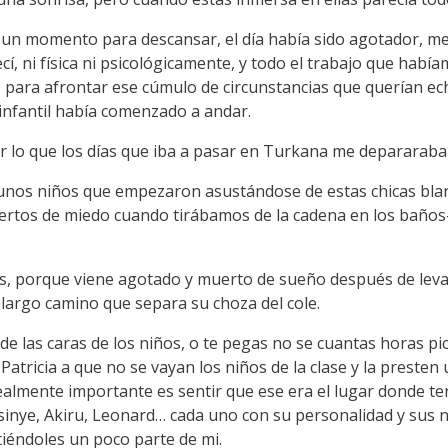
 un momento para descansar, el día había sido agotador, me 
cí, ni física ni psicológicamente, y todo el trabajo que ha
rzo para afrontar ese cúmulo de circunstancias que querían e
 infantil había comenzado a andar.
ar lo que los días que iba a pasar en Turkana me depararaba
n unos niños que empezaron asustándose de estas chicas blanc
uertos de miedo cuando tirábamos de la cadena en los baño
, porque viene agotado y muerto de sueño después de levant
 largo camino que separa su choza del cole.
de las caras de los niños, o te pegas no se cuantas horas p
 Patricia a que no se vayan los niños de la clase y la prest
lmente importante es sentir que ese era el lugar donde ten
inye, Akiru, Leonard… cada uno con su personalidad y sus n
ntiéndoles un poco parte de mi.