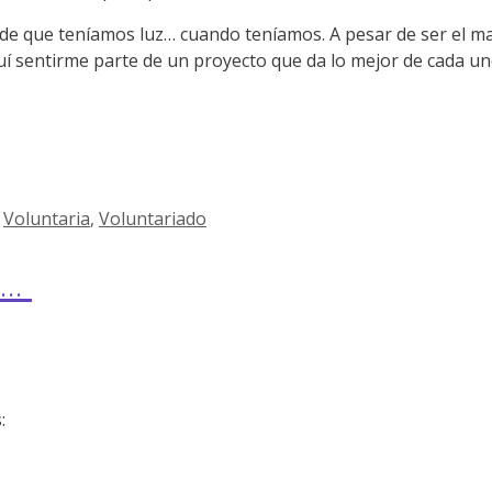
e que teníamos luz… cuando teníamos. A pesar de ser el ma
uí sentirme parte de un proyecto que da lo mejor de cada un
,
Voluntaria
,
Voluntariado
a…
: