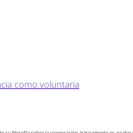
cia como voluntaria
su filosofía sobre la cooperación, básicamente es ayudar si