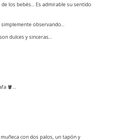
n de los bebés… Es admirable su sentido
ces simplemente observando…
 son dulces y sinceras…
afa 🪣…
 muñeca con dos palos, un tapón y