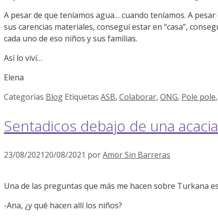
A pesar de que teníamos agua… cuando teníamos. A pesar d
sus carencias materiales, conseguí estar en “casa”, conseg
cada uno de eso niños y sus familias.
Así lo viví…
Elena
Categorías
Blog
Etiquetas
ASB
,
Colaborar
,
ONG
,
Pole pole
Sentadicos debajo de una acaci
23/08/2021
20/08/2021
por
Amor Sin Barreras
Una de las preguntas que más me hacen sobre Turkana es
-Ana, ¿y qué hacen allí los niños?