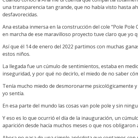
una transparencia tan grande, que no había visto hasta a
desfavorecidas.
Ana estaba inmersa en la construcción del cole “Pole Pole 
en marcha de ese maravilloso proyecto tuve claro que yo que
Así que él 14 de enero del 2022 partimos con muchas ganas 
estos niños.
La llegada fue un cúmulo de sentimientos, estaba en medio 
inseguridad, y por qué no decirlo, el miedo de no saber có
Tenía mucho miedo de desmoronarme psicológicamente y m
yo sentía.
En esa parte del mundo las cosas van pole pole y sin ningu
Y eso es lo que ocurrió el día de la inauguración, un cúmu
aparición desde hacía muchos meses o que nos obligaron a
Ahora no pasa de una simple anécdota que contamos con una