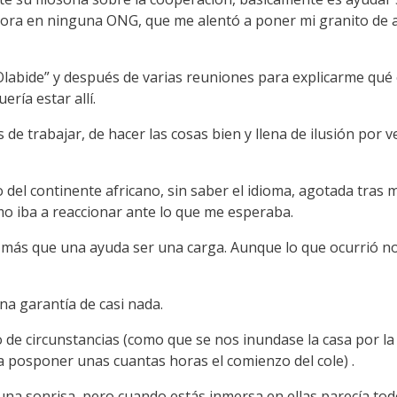
hora en ninguna ONG, que me alentó a poner mi granito de 
Olabide” y después de varias reuniones para explicarme qué 
ría estar allí.
de trabajar, de hacer las cosas bien y llena de ilusión por 
del continente africano, sin saber el idioma, agotada tras m
mo iba a reaccionar ante lo que me esperaba.
ás que una ayuda ser una carga. Aunque lo que ocurrió no
na garantía de casi nada.
lo de circunstancias (como que se nos inundase la casa por l
 posponer unas cuantas horas el comienzo del cole) .
 sonrisa, pero cuando estás inmersa en ellas parecía todo 