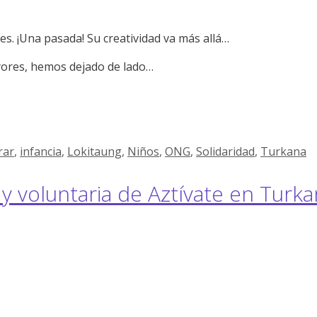
es. ¡Una pasada! Su creatividad va más allá…
ayores, hemos dejado de lado…
rar
,
infancia
,
Lokitaung
,
Niños
,
ONG
,
Solidaridad
,
Turkana
o y voluntaria de Aztívate en Turk