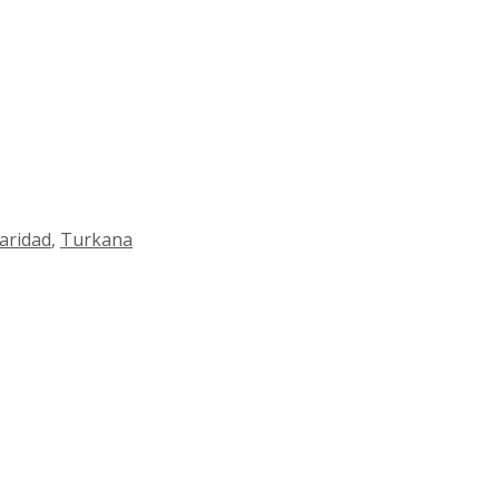
daridad
,
Turkana