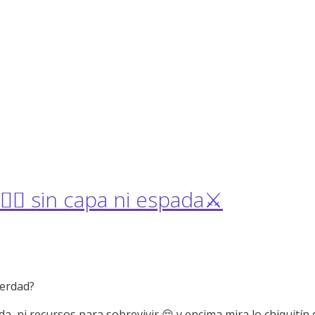
‍♂️ sin capa ni espada⚔️
¿verdad?
mida, ni recursos para sobrevivir 😔 y encima mira lo chiquití