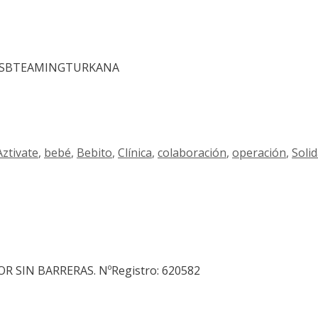
.ly/ASBTEAMINGTURKANA
Aztivate
,
bebé
,
Bebito
,
Clínica
,
colaboración
,
operación
,
Soli
SIN BARRERAS. NºRegistro: 620582