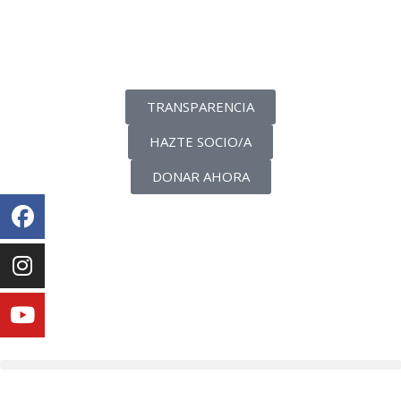
La transparencia de una ONG
como nunca la has visto
TRANSPARENCIA
HAZTE SOCIO/A
DONAR AHORA