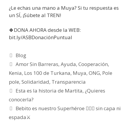
¿Le echas una mano a Muya? Si tu respuesta es
un SÍ, ¡Súbete al TREN!
🍀DONA AHORA desde la WEB:
bit.ly/ASBDonaciónPuntual
Blog
Amor Sin Barreras
,
Ayuda
,
Cooperación
,
Kenia
,
Los 100 de Turkana
,
Muya
,
ONG
,
Pole
pole
,
Solidaridad
,
Transparencia
Esta es la historia de Martita, ¿Quieres
conocerla?
Bebito es nuestro Superhéroe 🦸🏽‍♂️ sin capa ni
espada⚔️