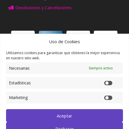
Devoluciones y Cancelaciones
Uso de Cookies
Utilizamos cookies para garantizar que obtienes la mejor experiencia
ACCCESO/REGISTRO
en nuestro sitio web.
Necesarias
Siempre activo
Mi Cuenta
Mis Pedidos
Estadísticas
Mis Direcciones
Marketing
SÍGUENOS EN FACEBOOK
Aceptar
Rechazar