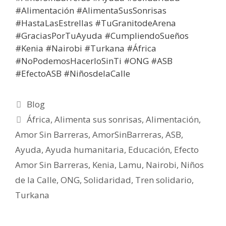
#Alimentación​​​ #AlimentaSusSonrisas​​​
#HastaLasEstrellas​​​ #TuGranitodeArena​​​
#GraciasPorTuAyuda​​​ #CumpliendoSueños​​​
#Kenia​​​ #Nairobi​​​ #Turkana​​​ #África​​​
#NoPodemosHacerloSinTi​​​ #ONG​​​ #ASB​​​
#EfectoASB​​​ #NiñosdelaCalle​
Blog
África
,
Alimenta sus sonrisas
,
Alimentación
,
Amor Sin Barreras
,
AmorSinBarreras
,
ASB
,
Ayuda
,
Ayuda humanitaria
,
Educación
,
Efecto
Amor Sin Barreras
,
Kenia
,
Lamu
,
Nairobi
,
Niños
de la Calle
,
ONG
,
Solidaridad
,
Tren solidario
,
Turkana