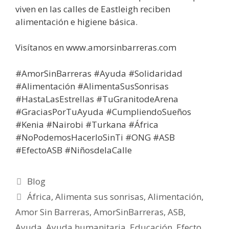
viven en las calles de Eastleigh reciben
alimentación e higiene básica.
Visítanos en www.amorsinbarreras.com
#AmorSinBarreras​​ #Ayuda​​ #Solidaridad​​
#Alimentación​​ #AlimentaSusSonrisas​​
#HastaLasEstrellas​​ #TuGranitodeArena​​
#GraciasPorTuAyuda​​ #CumpliendoSueños​​
#Kenia​​ #Nairobi​​ #Turkana​​ #África​​
#NoPodemosHacerloSinTi​​ #ONG​​ #ASB​​
#EfectoASB​​ #NiñosdelaCalle
Blog
África
,
Alimenta sus sonrisas
,
Alimentación
,
Amor Sin Barreras
,
AmorSinBarreras
,
ASB
,
Ayuda
,
Ayuda humanitaria
,
Educación
,
Efecto