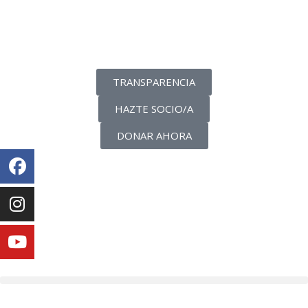
La transparencia de una ONG
como nunca la has visto
TRANSPARENCIA
HAZTE SOCIO/A
DONAR AHORA