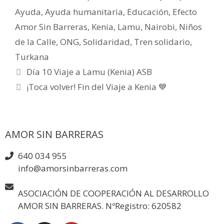
Ayuda
,
Ayuda humanitaria
,
Educación
,
Efecto
Amor Sin Barreras
,
Kenia
,
Lamu
,
Nairobi
,
Niños
de la Calle
,
ONG
,
Solidaridad
,
Tren solidario
,
Turkana
Día 10 Viaje a Lamu (Kenia) ASB
¡Toca volver! Fin del Viaje a Kenia 💙
AMOR SIN BARRERAS
640 034 955
info@amorsinbarreras.com
ASOCIACIÓN DE COOPERACIÓN AL DESARROLLO
AMOR SIN BARRERAS. NºRegistro: 620582