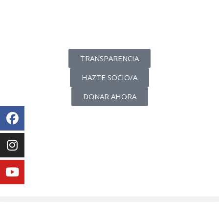
La transparencia de una ONG
como nunca la has visto
TRANSPARENCIA
HAZTE SOCIO/A
DONAR AHORA