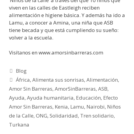
‘Niños de la calle’ a través del que 10 niños que
viven en las calles de Eastleigh reciben
alimentación e higiene básica. Y además ha ido a
Lamu, a conocer a Amina, una niña que ASB
tiene becada y que está cumpliendo su sueño:
volver a la escuela.
Visítanos en www.amorsinbarreras.com
Blog
África
,
Alimenta sus sonrisas
,
Alimentación
,
Amor Sin Barreras
,
AmorSinBarreras
,
ASB
,
Ayuda
,
Ayuda humanitaria
,
Educación
,
Efecto
Amor Sin Barreras
,
Kenia
,
Lamu
,
Nairobi
,
Niños
de la Calle
,
ONG
,
Solidaridad
,
Tren solidario
,
Turkana