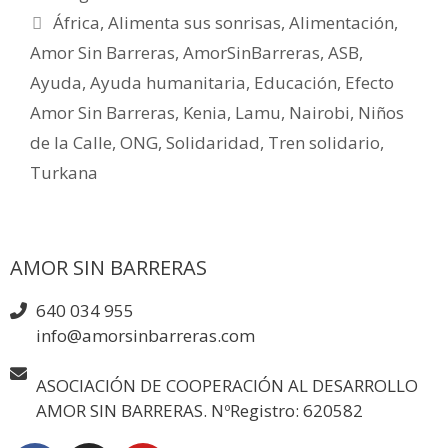
África
,
Alimenta sus sonrisas
,
Alimentación
,
Amor Sin Barreras
,
AmorSinBarreras
,
ASB
,
Ayuda
,
Ayuda humanitaria
,
Educación
,
Efecto
Amor Sin Barreras
,
Kenia
,
Lamu
,
Nairobi
,
Niños
de la Calle
,
ONG
,
Solidaridad
,
Tren solidario
,
Turkana
AMOR SIN BARRERAS
640 034 955
info@amorsinbarreras.com
ASOCIACIÓN DE COOPERACIÓN AL DESARROLLO
AMOR SIN BARRERAS. NºRegistro: 620582