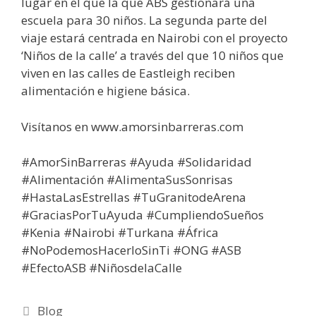
lugar en el que la que ABS gestionará una
escuela para 30 niños. La segunda parte del
viaje estará centrada en Nairobi con el proyecto
‘Niños de la calle’ a través del que 10 niños que
viven en las calles de Eastleigh reciben
alimentación e higiene básica.
Visítanos en www.amorsinbarreras.com
#AmorSinBarreras​​​ #Ayuda​​​ #Solidaridad​​​
#Alimentación​​​ #AlimentaSusSonrisas​​​
#HastaLasEstrellas​​​ #TuGranitodeArena​​​
#GraciasPorTuAyuda​​​ #CumpliendoSueños​​​
#Kenia​​​ #Nairobi​​​ #Turkana​​​ #África​​​
#NoPodemosHacerloSinTi​​​ #ONG​​​ #ASB​​​
#EfectoASB​​​ #NiñosdelaCalle​
Blog