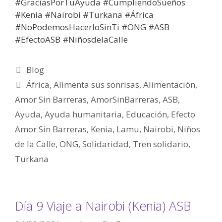
#GraciasPorTuAyuda​​ #CumpliendoSueños​​
#Kenia​​ #Nairobi​​ #Turkana​​ #África​​
#NoPodemosHacerloSinTi​​ #ONG​​ #ASB​​
#EfectoASB​​ #NiñosdelaCalle
Blog
África
,
Alimenta sus sonrisas
,
Alimentación
,
Amor Sin Barreras
,
AmorSinBarreras
,
ASB
,
Ayuda
,
Ayuda humanitaria
,
Educación
,
Efecto
Amor Sin Barreras
,
Kenia
,
Lamu
,
Nairobi
,
Niños
de la Calle
,
ONG
,
Solidaridad
,
Tren solidario
,
Turkana
Día 9 Viaje a Nairobi (Kenia) ASB