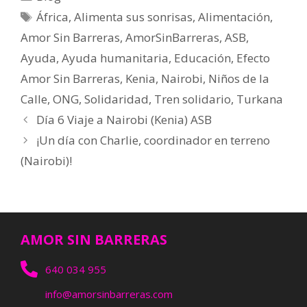
África
,
Alimenta sus sonrisas
,
Alimentación
,
Amor Sin Barreras
,
AmorSinBarreras
,
ASB
,
Ayuda
,
Ayuda humanitaria
,
Educación
,
Efecto
Amor Sin Barreras
,
Kenia
,
Nairobi
,
Niños de la
Calle
,
ONG
,
Solidaridad
,
Tren solidario
,
Turkana
Día 6 Viaje a Nairobi (Kenia) ASB
¡Un día con Charlie, coordinador en terreno
(Nairobi)!
AMOR SIN BARRERAS
640 034 955
info@amorsinbarreras.com