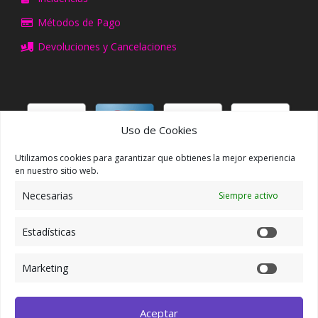
Métodos de Pago
Devoluciones y Cancelaciones
Uso de Cookies
Utilizamos cookies para garantizar que obtienes la mejor experiencia
ACCCESO/REGISTRO
en nuestro sitio web.
Necesarias
Siempre activo
Mi Cuenta
Mis Pedidos
Estadísticas
Mis Direcciones
Marketing
SÍGUENOS EN FACEBOOK
Aceptar