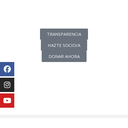
La transparencia de una ONG
como nunca la has visto
TRANSPARENCIA
HAZTE SOCIO/A
DONAR AHORA