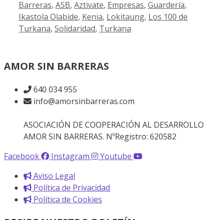
Barreras
,
ASB
,
Aztivate
,
Empresas
,
Guardería
,
Ikastola Olabide
,
Kenia
,
Lokitaung
,
Los 100 de
Turkana
,
Solidaridad
,
Turkana
AMOR SIN BARRERAS
640 034 955
info@amorsinbarreras.com
ASOCIACIÓN DE COOPERACIÓN AL DESARROLLO
AMOR SIN BARRERAS. NºRegistro: 620582
Facebook
Instagram
Youtube
Aviso Legal
Política de Privacidad
Política de Cookies