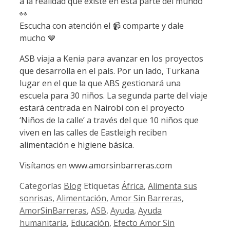
a la realidad que existe en esta parte del mundo
👀
Escucha con atención el 📹 comparte y dale
mucho 💙
ASB viaja a Kenia para avanzar en los proyectos
que desarrolla en el país. Por un lado, Turkana
lugar en el que la que ABS gestionará una
escuela para 30 niños. La segunda parte del viaje
estará centrada en Nairobi con el proyecto
‘Niños de la calle’ a través del que 10 niños que
viven en las calles de Eastleigh reciben
alimentación e higiene básica.
Visítanos en www.amorsinbarreras.com
Categorías
Blog
Etiquetas
África
,
Alimenta sus
sonrisas
,
Alimentación
,
Amor Sin Barreras
,
AmorSinBarreras
,
ASB
,
Ayuda
,
Ayuda
humanitaria
,
Educación
,
Efecto Amor Sin