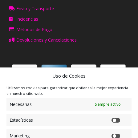
Envío y Transporte
Incidencias
Métodos de Pago
Devoluciones y Cancelaciones
Uso de Cookies
Utilizamos cookies para garantizar que obtienes la mejor experiencia
ACCCESO/REGISTRO
en nuestro sitio web.
Necesarias
Siempre activo
Mi Cuenta
Mis Pedidos
Estadísticas
Mis Direcciones
Marketing