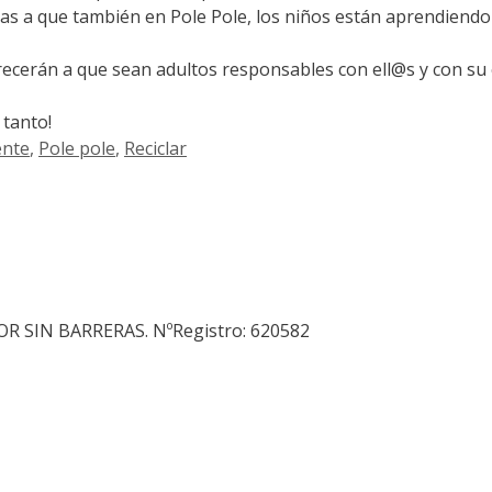
cias a que también en Pole Pole, los niños están aprendiend
recerán a que sean adultos responsables con ell@s y con su 
 tanto!
ente
,
Pole pole
,
Reciclar
SIN BARRERAS. NºRegistro: 620582