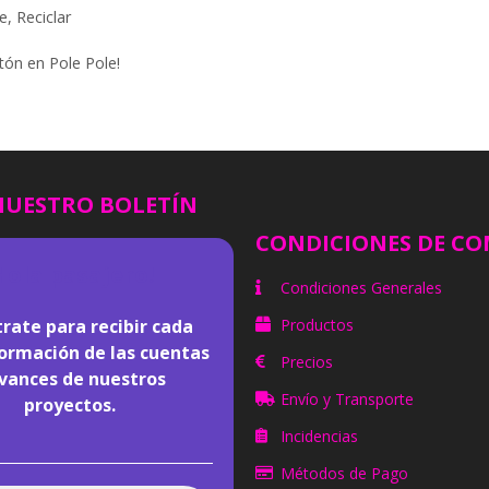
e
,
Reciclar
tón en Pole Pole!
NUESTRO BOLETÍN
CONDICIONES DE C
Hola pasajero!
Condiciones Generales
rate para recibir cada
Productos
ormación de las cuentas
Precios
avances de nuestros
Envío y Transporte
proyectos.
Incidencias
Métodos de Pago