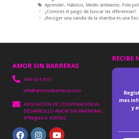
Aprender
,
Hábitos
,
Medio ambiente
,
Pole pol
¿Conoces el juego de buscar las diferencias?
¡Recoger una sandía de la shamba es una fies
RECIBE 
AMOR SIN BARRERAS
¡
640 034 955
info@amorsinbarreras.com
Regíst
mes inf
ASOCIACIÓN DE COOPERACIÓN AL
y 
DESARROLLO AMOR SIN BARRERAS.
NºRegistro: 620582