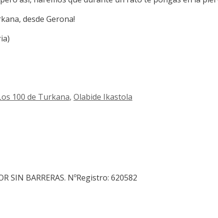
Turkana, desde Gerona!
ria)
Los 100 de Turkana
,
Olabide Ikastola
SIN BARRERAS. NºRegistro: 620582