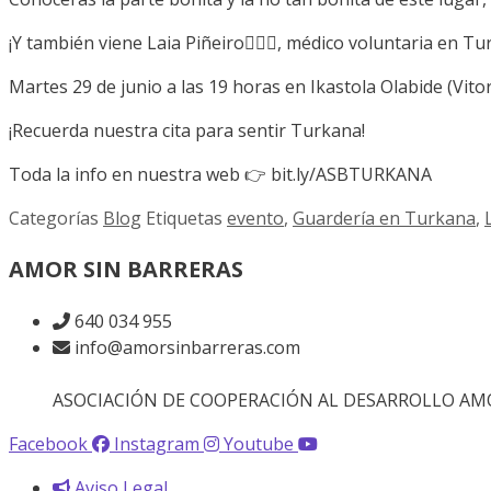
¡Y también viene Laia Piñeiro👩🏼‍⚕️, médico voluntaria en 
Martes 29 de junio a las 19 horas en Ikastola Olabide (Vito
¡Recuerda nuestra cita para sentir Turkana!
Toda la info en nuestra web 👉 bit.ly/ASBTURKANA
Categorías
Blog
Etiquetas
evento
,
Guardería en Turkana
,
AMOR SIN BARRERAS
640 034 955
info@amorsinbarreras.com
ASOCIACIÓN DE COOPERACIÓN AL DESARROLLO AMOR 
Facebook
Instagram
Youtube
Aviso Legal