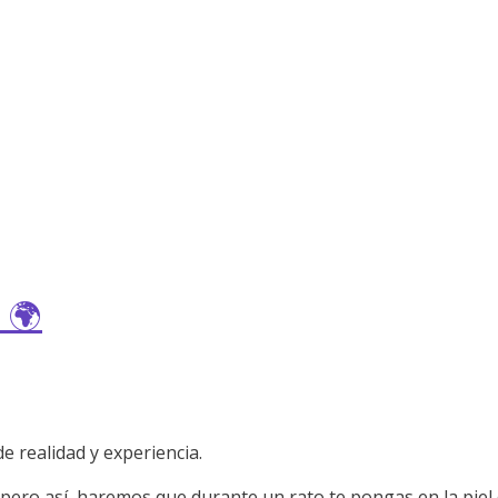
 🌍
e realidad y experiencia.
, pero así, haremos que durante un rato te pongas en la piel