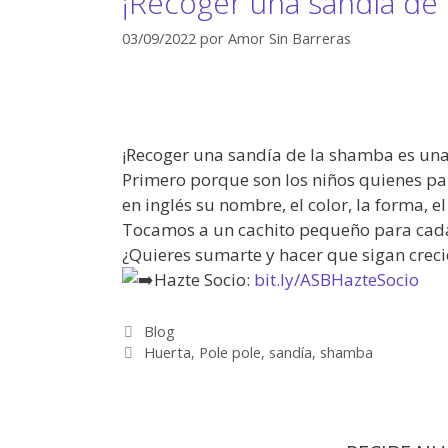
¡Recoger una sandía de 
03/09/2022
por
Amor Sin Barreras
¡Recoger una sandía de la shamba es una 
Primero porque son los niños quienes par
en inglés su nombre, el color, la forma, 
Tocamos a un cachito pequeño para cada
¿Quieres sumarte y hacer que sigan creci
Hazte Socio:
bit.ly/ASBHazteSocio
Blog
Huerta
,
Pole pole
,
sandía
,
shamba