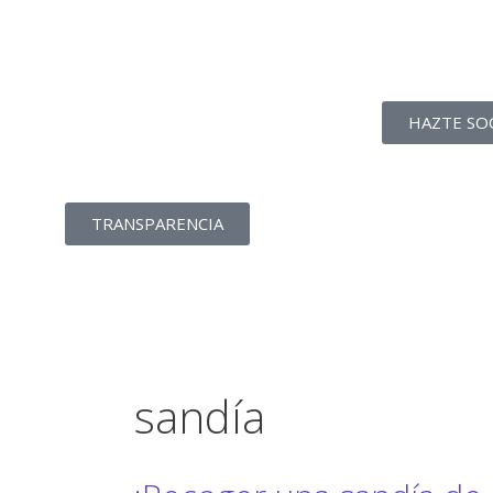
La transparencia de
una ONG
como nunca la has
HAZTE SO
visto
TRANSPARENCIA
sandía