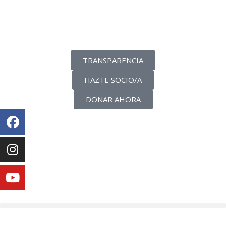
La transparencia de una ONG
como nunca la has visto
TRANSPARENCIA
HAZTE SOCIO/A
DONAR AHORA