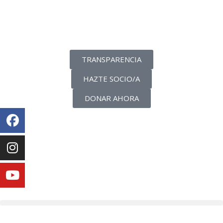
La transparencia de una ONG
como nunca la has visto
TRANSPARENCIA
HAZTE SOCIO/A
DONAR AHORA