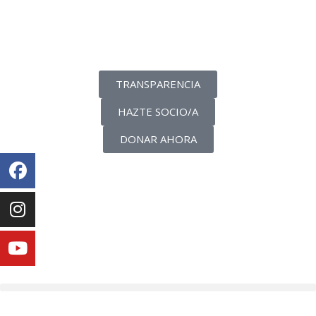
La transparencia de una ONG
como nunca la has visto
TRANSPARENCIA
HAZTE SOCIO/A
DONAR AHORA